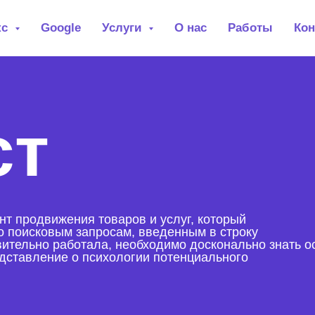
кс
Google
Услуги
О нас
Работы
Кон
ст
т продвижения товаров и услуг, который
о поисковым запросам, введенным в строку
вительно работала, необходимо досконально знать о
едставление о психологии потенциального