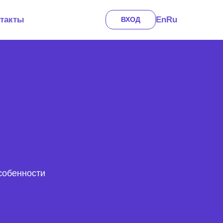
En
Ru
такты
ВХОД
собенности