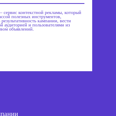
ервис контекстной рекламы, который
ассой полезных инструментов,
результативность кампании, вести
ой аудиторией и пользователями из
твом объявлений.
мпании