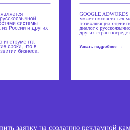
 является
GOOGLE ADWORDS – с
 русскоязычной
может похвастаться м
остями системы
позволяющих оценить 
из России и других
диалог с русскоязычн
других стран посредс
о инструмента
ие сроки, что в
Узнать подробнее
звитии бизнеса.
вить заявку на созданию рекламной ка