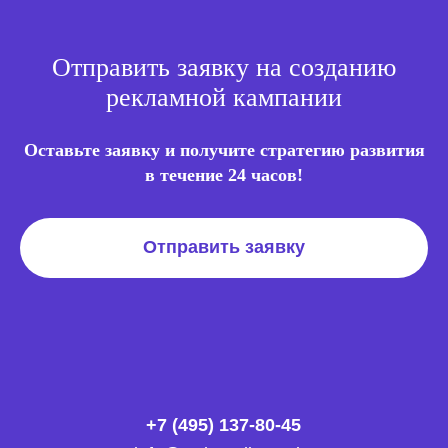
рекламу, которая с высокой
вероятностью будет
интересна посетителям.
Их может привлечь
Отправить заявку на созданию
предлагаемая продукция или
услуга, так как пользователи
рекламной кампании
не так давно искали похожие
предложения.
Оставьте заявку и получите стратегию развития
в течение 24 часов!
Отправить заявку
+7 (495) 137-80-45