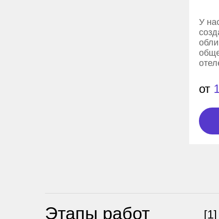
У на
созд
обли
обще
отел
от
Этапы работ
[1]