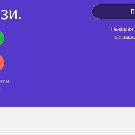
зи.
П
Нажимая к
соглаша
ожем
е