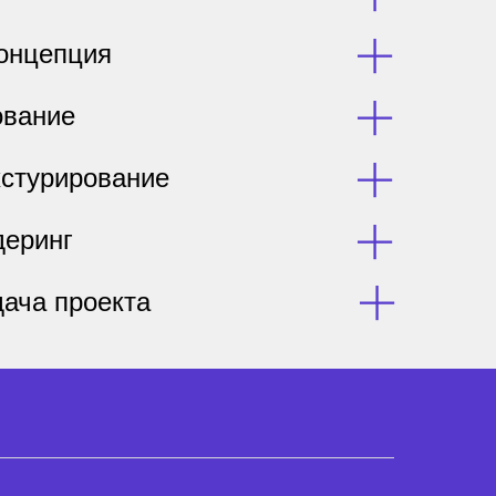
онцепция
ование
кстурирование
деринг
дача проекта