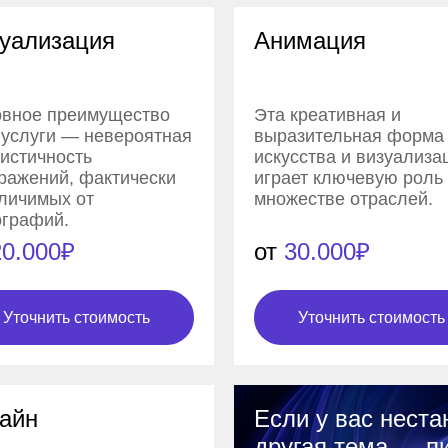
уализация
Анимация
вное преимущество
Эта креативная и
 услуги — невероятная
выразительная форма
истичность
искусства и визуализа
ражений, фактически
играет ключевую роль
личимых от
множестве отраслей.
графий.
20.000₽
от
30.000₽
Уточнить стоимость
Уточнить стоимость
айн
Если у вас неста
другая тема — п