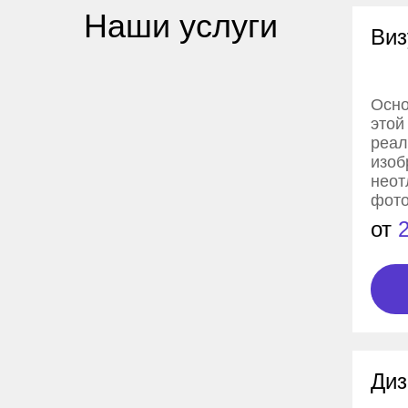
Наши услуги
Виз
Осно
этой
реал
изоб
неот
фото
от
Диз