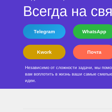
Всегда на свя
Telegram
WhatsApp
Kwork
Почта
Независимо от сложности задачи, мы пом
вам воплотить в жизнь ваши самые смелы
идеи.