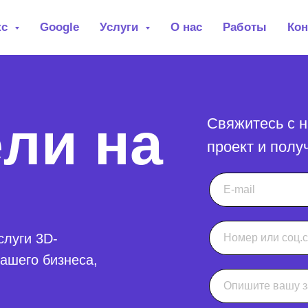
кс
Google
Услуги
О нас
Работы
Кон
ли на
Свяжитесь с н
проект и полу
луги 3D-
ашего бизнеса,